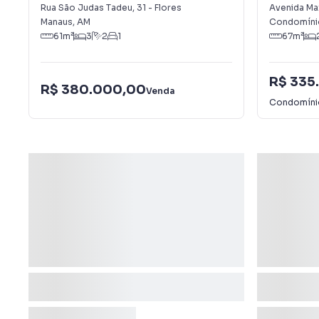
Nova
Rua São Judas Tadeu
,
31
-
Flores
Avenida Max
Manaus
,
AM
Condomínio
61
m²
3
2
1
67
m²
R$ 335
R$ 380.000,00
Venda
Condomín