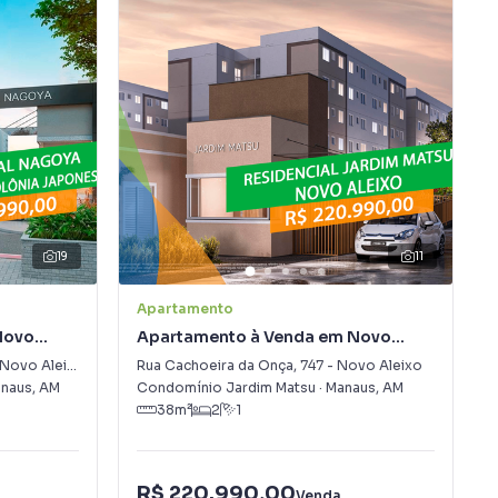
19
11
Apartamento
Novo
Apartamento à Venda em Novo
Aleixo
Novo Aleixo
Rua Cachoeira da Onça
,
747
-
Novo Aleixo
naus
,
AM
Condomínio Jardim Matsu
·
Manaus
,
AM
38
m²
2
1
R$ 220.990,00
Venda