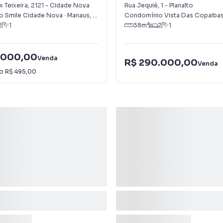
 Teixeira
,
2121
-
Cidade Nova
Rua Jequié
,
1
-
Planalto
 Smile Cidade Nova
·
Manaus
,
AM
Condomínio Vista Das Copaiba
2
1
38
m²
2
1
.000,00
Venda
R$ 290.000,00
Venda
io
R$ 495,00