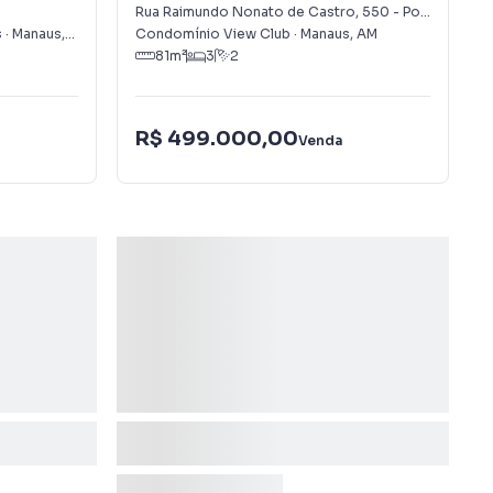
Negra
Rua Raimundo Nonato de Castro
,
550
-
Ponta Negra
s
·
Manaus
,
AM
Condomínio View Club
·
Manaus
,
AM
81
m²
3
2
R$ 499.000,00
Venda