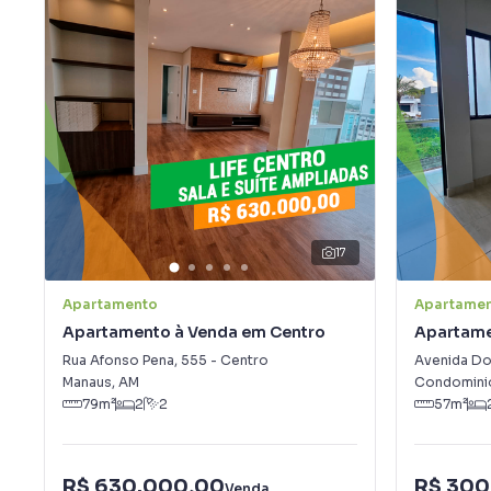
17
Apartamento
Apartame
Apartamento à Venda em Centro
Apartame
Rua Afonso Pena
,
555
-
Centro
Manaus
,
AM
Condomini
79
m²
2
2
57
m²
R$ 630.000,00
R$ 300
Venda