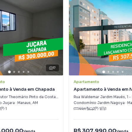
17
nto
Apartamento
nto à Venda em Chapada
Apartamento à Venda em 
Aleixo
Avenida Doutor Theomário Pinto da Costa
,
750
-
Chapada
Rua Waldemar Jardim Maués
,
1
-
o Juçara
·
Manaus
,
AM
Condomínio Jardim Nagoya
·
Ma
2
1
44
m²
2
1
1
.000,00
R$ 307.990,00
Venda
Venda