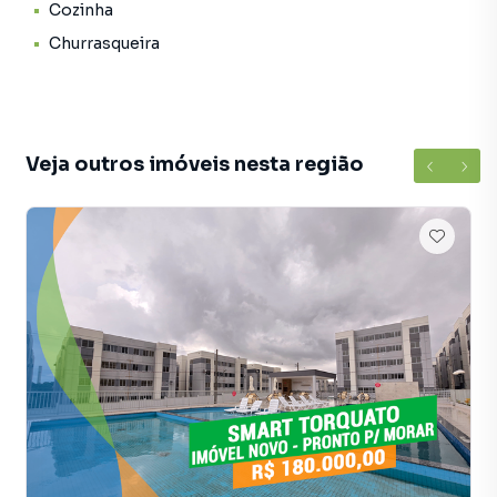
Cozinha
Condominio com elevador, área de lazer e segurança
Churrasqueira
Localização: Av. José Moacir Teberga de Toledo, 1622 -
Parque Mosaico
Veja outros imóveis nesta região
Iury Sampaio | Corretor de Imóveis - Creci 3968 PF
Apartamento para Venda em região valorizada do bairro
Planalto, em Manaus. Não encontrou o que procurava ou
deseja mais informações sobre Apartamento em Manaus?
Entre em contato com nossa equipe pelo telefone (92)
8222-2929.
A Apartamentos Manaus Imobiliária tem mais opções de
apartamentos, casas residenciais e comerciais, sobrados,
terrenos, lojas e barracões para venda ou locação, além de
empreendimentos em construção ou lançamentos na