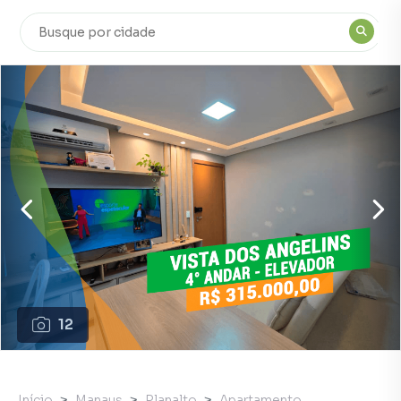
12
Início
Manaus
Planalto
Apartamento