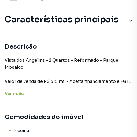
Características principais
Piscina
Cozinha
Descrição
Churrasqueira
Vista dos Angelins - 2 Quartos - Reformado - Parque
Mosaico
Valor de venda de R$ 315 mil - Aceita financiamento e FGTS
Ver
mais
2 quartos
Armários modulados e climatização
4° Andar - Elevador
Comodidades do imóvel
Banheiro ampliado(planta especial)
1 vaga de garagem
40m²
Piscina