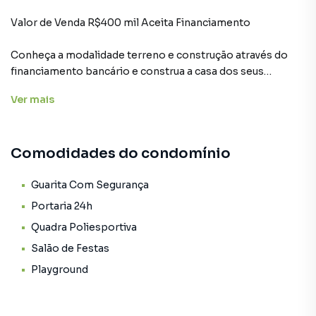
Valor de Venda R$400 mil Aceita Financiamento
Conheça a modalidade terreno e construção através do
financiamento bancário e construa a casa dos seus
sonhos!!
Ver
mais
100% documentado
600m²
Comodidades do condomínio
Localização: Rua Malásia, 51 - Ponta Negra, Manaus - AM
Guarita Com Segurança
Portaria 24h
Iury Sampaio | Corretor de Imóveis Creci 3968 PF
Quadra Poliesportiva
Salão de Festas
Terreno para Venda em região valorizada do bairro Ponta
Playground
Negra, em Manaus. Não encontrou o que procurava ou
deseja mais informações sobre Terreno em Manaus?
Entre em contato com nossa equipe pelo telefone (92)