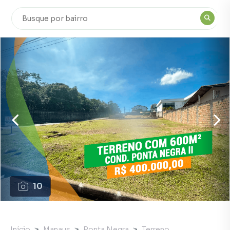
10
Início
Manaus
Ponta Negra
Terreno